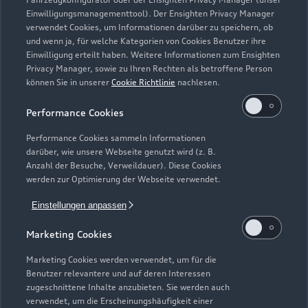
Einwilligungsmanagementtool). Der Ensighten Privacy Manager
Zurück nach oben
verwendet Cookies, um Informationen darüber zu speichern, ob
und wenn ja, für welche Kategorien von Cookies Benutzer ihre
Einwilligung erteilt haben. Weitere Informationen zum Ensighten
Modelle
Privacy Manager, sowie zu Ihren Rechten als betroffene Person
können Sie in unserer
Cookie Richtlinie
nachlesen.
Kaufen & leasen
Alle Modelle
Performance Cookies
Modelle vergleichen
Service & Zubehör
Performance Cookies sammeln Informationen
Neuwagensuche
darüber, wie unsere Webseite genutzt wird (z. B.
Elektromodelle
Anzahl der Besuche, Verweildauer). Diese Cookies
Gebrauchtwagensuche
Support
werden zur Optimierung der Webseite verwendet.
Saisonale Angebote
Plug-in-Hybride
Gebrauchtwagen
Einstellungen anpassen
Audi Services
Über Audi
Kundenservice
Finanzierung
Marketing Cookies
Garantie
Händlersuche
Aktionen & Angebote
Unternehmen
Marketing Cookies werden verwendet, um für die
Audi digital services
Benutzer relevantere und auf deren Interessen
Audi Code
Geschäftskunden
Karriere
zugeschnittene Inhalte anzubieten. Sie werden auch
myAudi
verwendet, um die Erscheinungshäufigkeit einer
Häufige Fragen (FAQ)