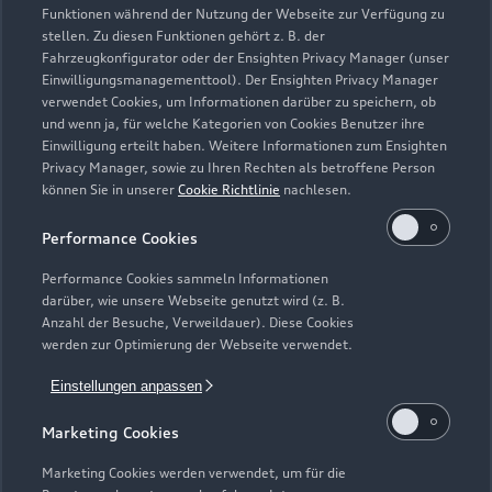
Support
Saisonale Angebote
Funktionen während der Nutzung der Webseite zur Verfügung zu
Plug-in-Hybride
stellen. Zu diesen Funktionen gehört z. B. der
Gebrauchtwagen
Audi Services
Fahrzeugkonfigurator oder der Ensighten Privacy Manager (unser
Über Audi
Kundenservice
Einwilligungsmanagementtool). Der Ensighten Privacy Manager
Finanzierung
Garantie
verwendet Cookies, um Informationen darüber zu speichern, ob
Händlersuche
und wenn ja, für welche Kategorien von Cookies Benutzer ihre
Aktionen & Angebote
Unternehmen
Audi digital services
Einwilligung erteilt haben. Weitere Informationen zum Ensighten
Audi Code
Privacy Manager, sowie zu Ihren Rechten als betroffene Person
Geschäftskunden
Karriere
myAudi
können Sie in unserer
Cookie Richtlinie
nachlesen.
Häufige Fragen (FAQ)
Investor Relations
Performance Cookies
© 2026 AUDI AG. Alle Rechte vorbehalten
Audi Online Beratung
Presse & Media Center
Performance Cookies sammeln Informationen
Impressum
Rechtliches
Hinweisgebersystem
Online-Terminvereinbarung
darüber, wie unsere Webseite genutzt wird (z. B.
Datenschutz
Datenschutzinformation
Cookie-Einstellungen
Anzahl der Besuche, Verweildauer). Diese Cookies
Servicekontakt
werden zur Optimierung der Webseite verwendet.
Cookie-Richtlinie
Barrierefreiheit
Audi erleben
Digital Services Act
EU Data Act
Bordbuch & Bedienungsanleitungen
Einstellungen anpassen
Newsletter
Verträge kündigen
Marketing Cookies
1
Versicherungsleistungen werden durch den Audi
Marketing Cookies werden verwendet, um für die