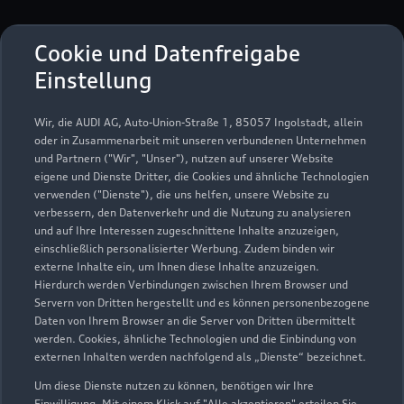
Cappenberger Straße 25 A
Cookie und Datenfreigabe
44534 Lünen
Einstellung
02306 705200
Wir, die AUDI AG, Auto-Union-Straße 1, 85057 Ingolstadt, allein
oder in Zusammenarbeit mit unseren verbundenen Unternehmen
info@autowelt-schmidt.de
und Partnern ("Wir", "Unser"), nutzen auf unserer Website
eigene und Dienste Dritter, die Cookies und ähnliche Technologien
verwenden ("Dienste"), die uns helfen, unsere Website zu
Kontaktdaten herunterladen
verbessern, den Datenverkehr und die Nutzung zu analysieren
und auf Ihre Interessen zugeschnittene Inhalte anzuzeigen,
einschließlich personalisierter Werbung. Zudem binden wir
externe Inhalte ein, um Ihnen diese Inhalte anzuzeigen.
Öffnungszeiten
Hierdurch werden Verbindungen zwischen Ihrem Browser und
Servern von Dritten hergestellt und es können personenbezogene
Daten von Ihrem Browser an die Server von Dritten übermittelt
werden. Cookies, ähnliche Technologien und die Einbindung von
Verkauf
externen Inhalten werden nachfolgend als „Dienste“ bezeichnet.
Geschlossen
,
öffnet am
Samstag 09:00
Um diese Dienste nutzen zu können, benötigen wir Ihre
Einwilligung. Mit einem Klick auf "Alle akzeptieren" erteilen Sie