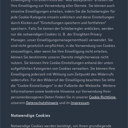
Ihre Einwilligung zur Verwendung aller Dienste. Sie können auch
Service
einzelne Einwilligungen erteilen, indem Sie die Schieberegler für
Geschlossen
,
öffnet am
Samstag 09:00
jede Cookie-Kategorie einzeln anklicken und diese Einstellungen
durch Klicken auf "Einstellungen speichern und fortfahren"
speichern. Falls Sie keinen der Schieberegler anklicken, werden
Teile- & Zubehörverkauf
nur die notwendigen Cookies (z. B. der Ensighten Privacy
Geschlossen
,
öffnet am
Montag 08:00
Manager, unser Einwilligungsmanagementtool) verwendet. Sie
sind nicht gesetzlich verpflichtet, in die Verwendung von Cookies
einzuwilligen, aber wenn Sie Ihre Einwilligung nicht erteilen,
können Sie bestimmte unserer Dienste möglicherweise nicht
nutzen. Sie können Ihre Cookie-Einstellungen anhand der unten
Zurück nach oben
aufgeführten Kategorien von Cookies verwalten. Sie können Ihre
Einwilligung jederzeit mit Wirkung zum Zeitpunkt des Widerrufs
Modelle
widerrufen. Für den Widerruf der Einwilligung beachten Sie bitte
die "Cookie-Einstellungen" in der Fußzeile der Webseite. Weitere
Informationen sowie konkrete Hinweise zur Verwendung Ihrer
Kaufen & leasen
personenbezogenen Daten finden Sie in unserer
Cookie Richtlinie
,
Alle Modelle
unserem
Datenschutzhinweis
und im
Impressum
.
Modelle vergleichen
Service & Zubehör
Neuwagensuche
Notwendige Cookies
Elektromodelle
Notwendige Cookies werden benötigt, um Ihnen grundlegende
Gebrauchtwagensuche